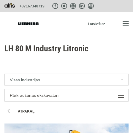
+37167348719
Latviešu
SĀKUMS
LH 80 M Industry Litronic
PRODUKTI
Visas industrijas
PAKALPOJUMI UN RISINĀJUMI
Pārkraušanas ekskavatori
SISTĒMAS
ATPAKAĻ
LIEBHERR-SHOP