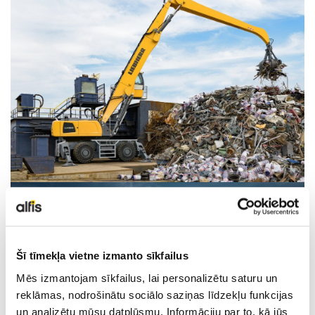
LIEBHERR LIETOTĀ TEHNIKA
KARJERA
PAR MUMS
KONTAKTI
Šī tīmekļa vietne izmanto sīkfailus
Mēs izmantojam sīkfailus, lai personalizētu saturu un
reklāmas, nodrošinātu sociālo saziņas līdzekļu funkcijas
un analizētu mūsu datplūsmu. Informāciju par to, kā jūs