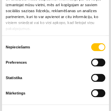
izmantojat mūsu vietni, mēs arī kopīgojam ar saviem
sociālās saziņas līdzekļu, reklamēšanas un analīzes
partneriem, kuri to var apvienot ar citu informāciju, ko
viņiem sniedzat vai ko viņi apkopo, kad lietojat viņu
pakalpojumus.
Tehniskie dati
Piekrišanas
Nepieciešams
izvēle
Sniedzamība
22 m
Preferences
Motora jauda
230 
Statistika
Mārketings
Ekspluatācijas masa
71,50