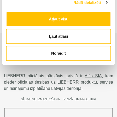
Rādīt detalizēti
Pārkraušanas ekskavators LH 80 M Industry Litronic
Atļaut visu
Ļaut atlasi
Noraidīt
LIEBHERR oficiālais pārstāvis Latvijā ir
Alfis SIA
, kam
pieder oficiālās tiesības uz LIEBHERR produktu, servisa
un risinājumu izplatīšanu Latvijas teritorijā.
SĪKDATŅU IZMANTOŠANA
PRIVĀTUMA POLITIKA