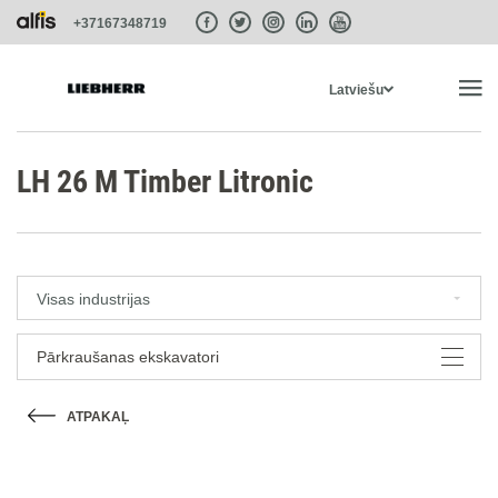
+37167348719
Latviešu
SĀKUMS
LH 26 M Timber Litronic
PRODUKTI
Visas industrijas
PAKALPOJUMI UN RISINĀJUMI
Pārkraušanas ekskavatori
SISTĒMAS
ATPAKAĻ
LIEBHERR-SHOP