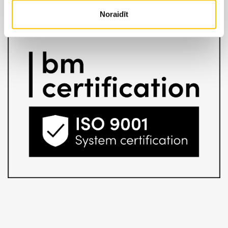
Noraidīt
SĪKDATŅU IZMANTOŠANA
PRIVĀTUMA POLITIKA