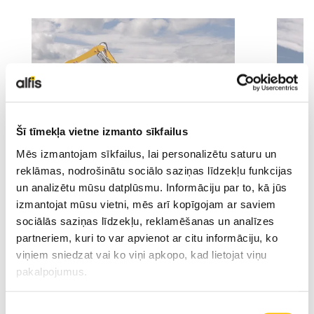
LIEBHERR LIETOTĀ TEHNIKA
KARJERA
PAR MUMS
Šī tīmekļa vietne izmanto sīkfailus
Mēs izmantojam sīkfailus, lai personalizētu saturu un
KONTAKTI
reklāmas, nodrošinātu sociālo saziņas līdzekļu funkcijas
un analizētu mūsu datplūsmu. Informāciju par to, kā jūs
izmantojat mūsu vietni, mēs arī kopīgojam ar saviem
Tehniskie dati
sociālās saziņas līdzekļu, reklamēšanas un analīzes
partneriem, kuri to var apvienot ar citu informāciju, ko
viņiem sniedzat vai ko viņi apkopo, kad lietojat viņu
Sniedzamība
11 m
pakalpojumus.
Motora jauda
125 k
Piekrišanas