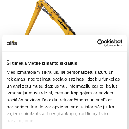
LIEBHERR LIETOTĀ TEHNIKA
KARJERA
PAR MUMS
Šī tīmekļa vietne izmanto sīkfailus
KONTAKTI
Mēs izmantojam sīkfailus, lai personalizētu saturu un
reklāmas, nodrošinātu sociālo saziņas līdzekļu funkcijas
un analizētu mūsu datplūsmu. Informāciju par to, kā jūs
Tehniskie dati
izmantojat mūsu vietni, mēs arī kopīgojam ar saviem
sociālās saziņas līdzekļu, reklamēšanas un analīzes
partneriem, kuri to var apvienot ar citu informāciju, ko
viņiem sniedzat vai ko viņi apkopo, kad lietojat viņu
Sniedzamība
24 m
pakalpojumus.