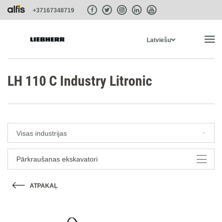
+37167348719
Latviešu
SĀKUMS
LH‎ 110 C Industry Litronic
PRODUKTI
Visas industrijas
PAKALPOJUMI UN RISINĀJUMI
Pārkraušanas ekskavatori
SISTĒMAS
ATPAKAĻ
LIEBHERR-SHOP