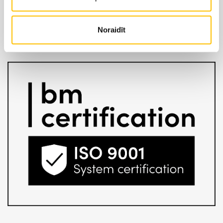
LIEBHERR oficiālais pārstāvis Latvijā ir
Alfis SIA
, kam
pieder oficiālās tiesības uz LIEBHERR produktu, servisa
un risinājumu izplatīšanu Latvijas teritorijā.
Noraidīt
SĪKDATŅU IZMANTOŠANA
PRIVĀTUMA POLITIKA