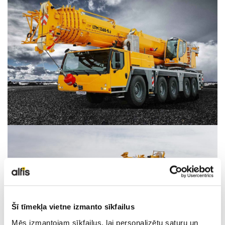
LIEBHERR LIETOTĀ TEHNIKA
KARJERA
PAR MUMS
KONTAKTI
Šī tīmekļa vietne izmanto sīkfailus
Mēs izmantojam sīkfailus, lai personalizētu saturu un