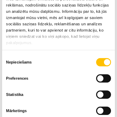
reklāmas, nodrošinātu sociālo saziņas līdzekļu funkcijas
un analizētu mūsu datplūsmu. Informāciju par to, kā jūs
izmantojat mūsu vietni, mēs arī kopīgojam ar saviem
sociālās saziņas līdzekļu, reklamēšanas un analīzes
partneriem, kuri to var apvienot ar citu informāciju, ko
Tehniskie dati
viņiem sniedzat vai ko viņi apkopo, kad lietojat viņu
pakalpojumus.
Max. celtspēja
180 t
Piekrišanas
Nepieciešams
izvēle
Teleskopiskā izlice
62 m
Preferences
Max. celšanas augstums
99 m
Statistika
Max. radiuss
78 m
Mārketings