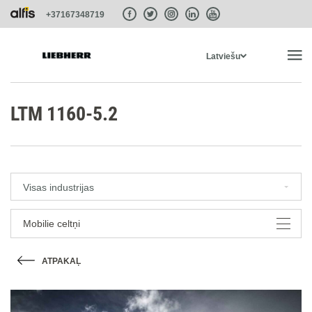
+37167348719
Latviešu
SĀKUMS
LTM 1160-5.2
PRODUKTI
Visas industrijas
PAKALPOJUMI UN RISINĀJUMI
Mobilie celtņi
SISTĒMAS
ATPAKAĻ
LIEBHERR-SHOP