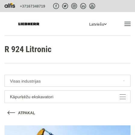
+37167348719
Latviešu
SĀKUMS
R 924 Litronic
PRODUKTI
Visas industrijas
PAKALPOJUMI UN RISINĀJUMI
Kāpurķēžu ekskavatori
SISTĒMAS
ATPAKAĻ
LIEBHERR-SHOP