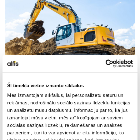
LIEBHERR LIETOTĀ TEHNIKA
KARJERA
PAR MUMS
KONTAKTI
Šī tīmekļa vietne izmanto sīkfailus
Mēs izmantojam sīkfailus, lai personalizētu saturu un
reklāmas, nodrošinātu sociālo saziņas līdzekļu funkcijas
un analizētu mūsu datplūsmu. Informāciju par to, kā jūs
izmantojat mūsu vietni, mēs arī kopīgojam ar saviem
sociālās saziņas līdzekļu, reklamēšanas un analīzes
partneriem, kuri to var apvienot ar citu informāciju, ko