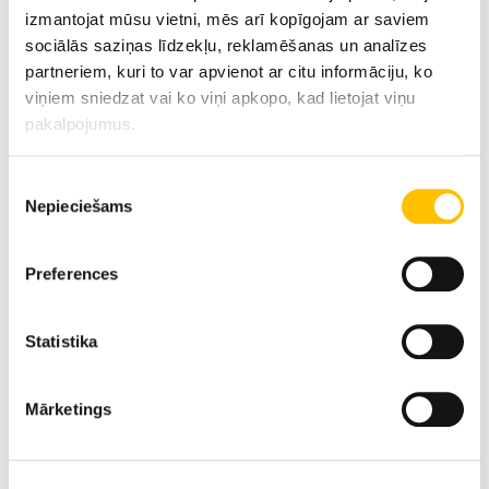
izmantojat mūsu vietni, mēs arī kopīgojam ar saviem
sociālās saziņas līdzekļu, reklamēšanas un analīzes
partneriem, kuri to var apvienot ar citu informāciju, ko
viņiem sniedzat vai ko viņi apkopo, kad lietojat viņu
pakalpojumus.
Tehniskie dati
Piekrišanas
Nepieciešams
izvēle
Ekspluatācijas masa
6,390
Preferences
Celtspēja
3,400
Statistika
Motora jauda
54 k
Mārketings
Kausa ietilpība
0.90 –