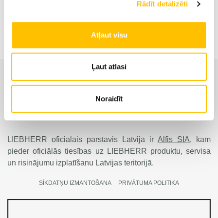
Rādīt detalizēti
Frontālais iekrāvējs L 509 Stereo
Atļaut visu
Ļaut atlasi
Noraidīt
LIEBHERR oficiālais pārstāvis Latvijā ir
Alfis SIA
, kam
pieder oficiālās tiesības uz LIEBHERR produktu, servisa
un risinājumu izplatīšanu Latvijas teritorijā.
SĪKDATŅU IZMANTOŠANA
PRIVĀTUMA POLITIKA