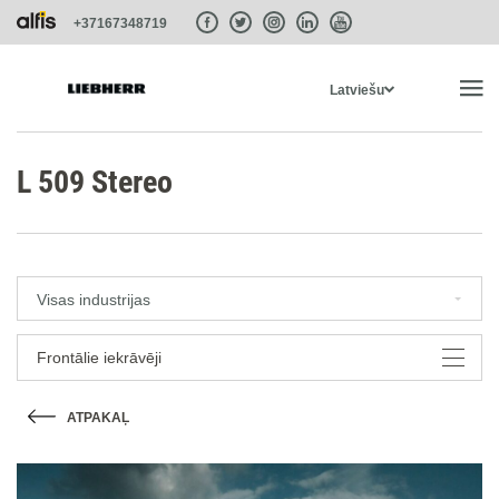
+37167348719
Latviešu
SĀKUMS
L 509 Stereo
PRODUKTI
Visas industrijas
PAKALPOJUMI UN RISINĀJUMI
Frontālie iekrāvēji
SISTĒMAS
ATPAKAĻ
LIEBHERR-SHOP