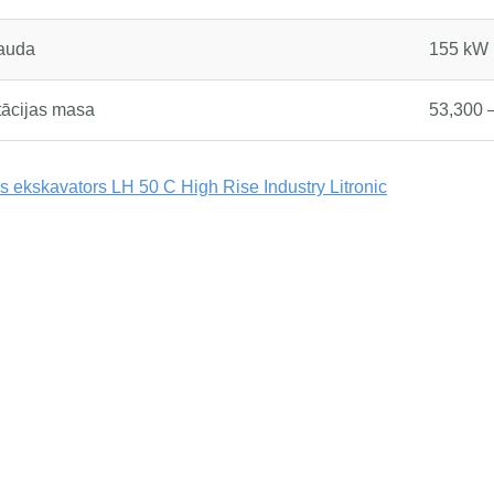
jauda
155 kW
tācijas masa
53,300 
 ekskavators LH 50 C High Rise Industry Litronic