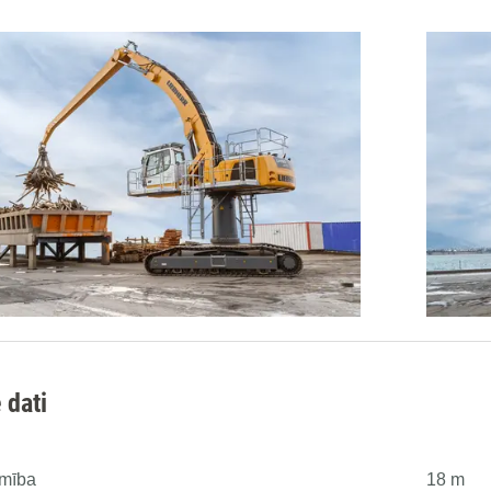
 dati
mība
18 m