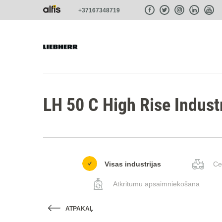
+37167348719
LH 50 C High Rise Industr
Visas industrijas
Ce
Atkritumu apsaimniekošana
ATPAKAĻ