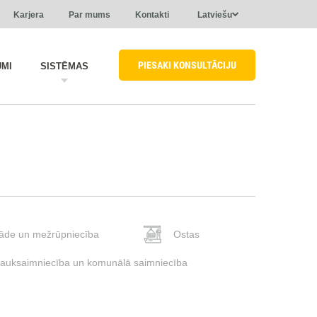
Karjera
Par mums
Kontakti
Latviešu
PIESAKI KONSULTĀCIJU
UMI
SISTĒMAS
āde un mežrūpniecība
Ostas
auksaimniecība un komunālā saimniecība