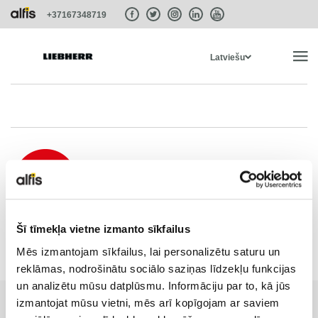
+37167348719
Latviešu
SĀKUMS
PRODUKTI
PAKALPOJUMI UN RISINĀJUMI
Šī tīmekļa vietne izmanto sīkfailus
SISTĒMAS
Mēs izmantojam sīkfailus, lai personalizētu saturu un
reklāmas, nodrošinātu sociālo saziņas līdzekļu funkcijas
un analizētu mūsu datplūsmu. Informāciju par to, kā jūs
LIEBHERR-SHOP
izmantojat mūsu vietni, mēs arī kopīgojam ar saviem