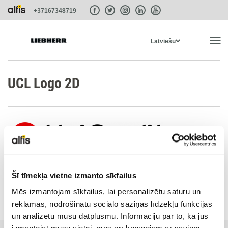
+37167348719
Latviešu
SĀKUMS
UCL Logo 2D
PRODUKTI
PAKALPOJUMI UN RISINĀJUMI
SISTĒMAS
Šī tīmekļa vietne izmanto sīkfailus
Mēs izmantojam sīkfailus, lai personalizētu saturu un
reklāmas, nodrošinātu sociālo saziņas līdzekļu funkcijas
LIEBHERR-SHOP
un analizētu mūsu datplūsmu. Informāciju par to, kā jūs